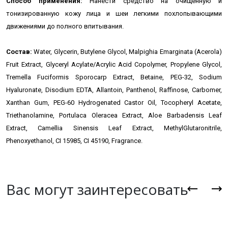
Способ применения:
Нанести средство на очищенную и
тонизированную кожу лица и шеи легкими похлопывающими
движениями до полного впитывания.
Состав:
Water, Glycerin, Butylene Glycol, Malpighia Emarginata (Acerola)
Fruit Extract, Glyceryl Acylate/Acrylic Acid Copolymer, Propylene Glycol,
Tremella Fuciformis Sporocarp Extract, Betaine, PEG-32, Sodium
Hyaluronate, Disodium EDTA, Allantoin, Panthenol, Raffinose, Carbomer,
Xanthan Gum, PEG-60 Hydrogenated Castor Oil, Tocopheryl Acetate,
Triethanolamine, Portulaca Oleracea Extract, Aloe Barbadensis Leaf
Extract, Camellia Sinensis Leaf Extract, MethylGlutaronitrile,
Phenoxyethanol, CI 15985, CI 45190, Fragrance.
Вас могут заинтересовать