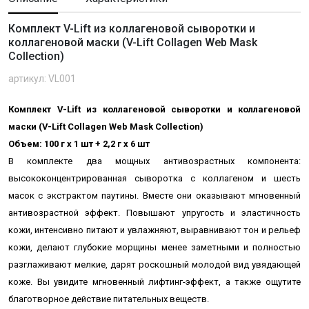
Комплект V-Lift из коллагеновой сыворотки и
коллагеновой маски (V-Lift Collagen Web Mask
Collection)
артикул: VL001
Комплект V-Lift из коллагеновой сыворотки и коллагеновой
маски (V-Lift Collagen Web Mask Collection)
Объем: 100 г х 1 шт + 2,2 г х 6 шт
В комплекте два мощных антивозрастных компонента:
высококонцентрированная сыворотка с коллагеном и шесть
масок с экстрактом паутины. Вместе они оказывают мгновенный
антивозрастной эффект. Повышают упругость и эластичность
кожи, интенсивно питают и увлажняют, выравнивают тон и рельеф
кожи, делают глубокие морщины менее заметными и полностью
разглаживают мелкие
,
дарят роскошный молодой вид увядающей
коже.
Вы увидите мгновенный лифтинг-эффект, а также ощутите
благотворное действие питательных веществ.