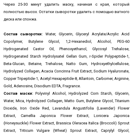
Ч
ерез 25-30 минут удалить маску, начиная с края, который
полностью высох. О
статки сыворотки удалить с помощью ватного
диска или спонжа.
Состав сыворотки:
Water, Glycerin, Glyceryl Acrylate/Acrylic Acid
Copolymer, Butylene Glycol, 1,2-Hexanediol, Alcohol, PEG-60
Hydrogenated Castor Oil, Phenoxyethanol, Glycosyl Trehalose,
Hydrogenated Starch Hydrolysatel Gellan Gum, r-Spider Polypeptide-1,
Beta-Glucan, Betaine, Trehalose, Natto Gum, Hydroxyethylcellulose,
Hydrolyzed Collagen, Acacia Concinna Fruit Extract, Sodium Hyaluronate,
Copper Tripeptide-1, Acetyl Hexapeptide-8, Allantoin, Carbomer, Arginine,
Gold, Adenosine, Disodium EDTA, Fragrance.
Состав маски:
Polyvinyl Alcohol, Hydrolyzed Corn Starch, Glycerin,
Water, Mica, Hydrolyzed Collagen, Matto Gum, Butylene Glycol, Titanium
Dioxide, Iron Oxide Red, Lavandula Angustifolia (Lavender) Flower
Extract, Camellia Japonica Flower Extract, Lonicera Japonica
(Honeysuckle) Flower Extract, Brassica Oleracea Italica (Broccoli) Sprout
Ex­tract, Triticum Vulgare (Wheat) Sprout Extract, Caprylyl Glycol,