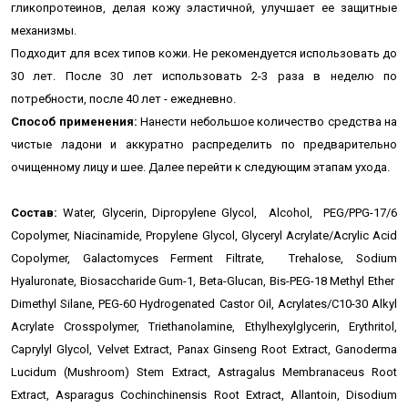
гликопротеинов, делая кожу эластичной, улучшает ее защитные
механизмы.
Подходит для всех типов кожи. Не рекомендуется использовать до
30 лет. После 30 лет использовать 2-3 раза в неделю по
потребности, после 40 лет - ежедневно.
Способ применения:
Нанести небольшое количество средства на
чистые ладони и аккуратно распределить по предварительно
очищенному лицу и шее.
Далее перейти к следующим этапам ухода.
Состав:
Water, Glycerin, Dipropylene Glycol, Alcohol, PEG/PPG-17/6
Copolymer, Niacinamide, Propylene Glycol, Glyceryl Acrylate/Acrylic Acid
Copolymer, Galactomyces Ferment Filtrate, Trehalose, Sodium
Hyaluronate, Biosaccharide Gum-1, Beta-Glucan, Bis-PEG-18 Methyl Ether
Dimethyl Silane, PEG-60 Hydrogenated Castor Oil, Acrylates/C10-30 Alkyl
Acrylate Crosspolymer, Triethanolamine, Ethylhexylglycerin, Erythritol,
Caprylyl Glycol, Velvet Extract, Panax Ginseng Root Extract, Ganoderma
Lucidum (Mushroom) Stem Extract, Astragalus Membranaceus Root
Extract, Asparagus Cochinchinensis Root Extract, Allantoin, Disodium