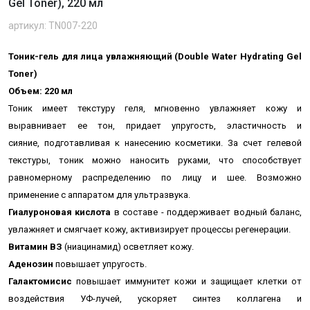
Gel Toner), 220 мл
артикул: TN007-220
Тоник-гель для лица увлажняющий (Double Water Hydrating Gel
Toner)
Объем: 220 мл
Тоник имеет
текстуру
геля, мгновенно увлажняет кожу и
выравнивает ее тон, придает упругость, эластичность и
сияние,
подготавливая к нанесению косметики.
За счет гелевой
текстуры, тоник можно наносить руками, что способствует
равномерному распределению по лицу и шее. Возможно
применение с аппаратом для ультразвука.
Гиалуроновая кислота
в составе -
поддерживает водный баланс,
увлажняет и смягчает кожу, активизирует процессы регенерации.
Витамин ВЗ
(ниацинамид) осветляет кожу.
Аденозин
повышает упругость.
Галактомисис
повышает иммунитет кожи и защищает клетки от
воздействия УФ-лучей, ускоряет синтез коллагена и