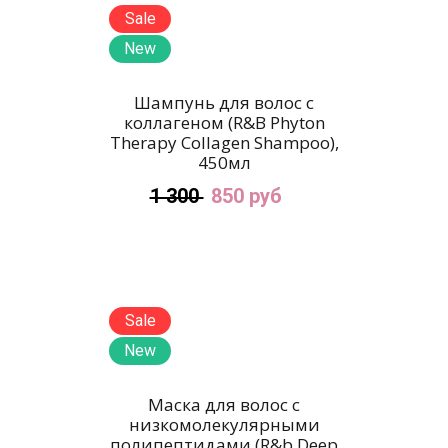
Sale
New
Шампунь для волос с
коллагеном (R&B Phyton
Therapy Collagen Shampoo),
450мл
1 300
850 руб
Sale
New
Маска для волос c
низкомолекулярными
полипептидами (R&b Deep